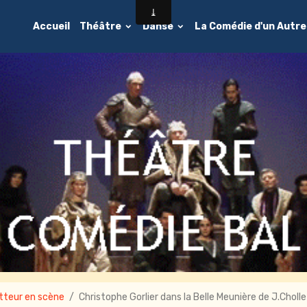
Accueil
Théâtre
Danse
La Comédie d'un Autr
tteur en scène
Christophe Gorlier dans la Belle Meunière de J.Choll